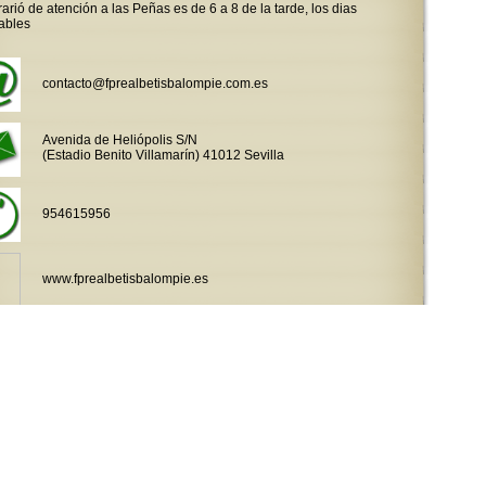
rarió de atención a las Peñas es de 6 a 8 de la tarde, los dias
ables
contacto@fprealbetisbalompie.com.es
Avenida de Heliópolis S/N
(Estadio Benito Villamarín) 41012 Sevilla
954615956
www.fprealbetisbalompie.es