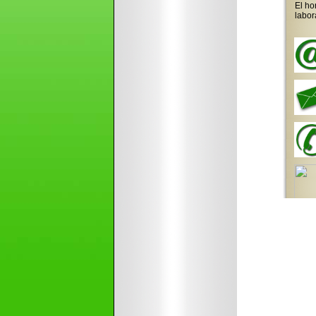
El ho
labor