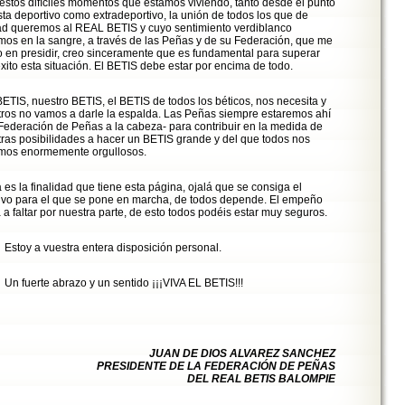
estos difíciles momentos que estamos viviendo, tanto desde el punto
sta deportivo como extradeportivo, la unión de todos los que de
ad queremos al REAL BETIS y cuyo sentimiento verdiblanco
mos en la sangre, a través de las Peñas y de su Federación, que me
 en presidir, creo sinceramente que es fundamental para superar
xito esta situación. El BETIS debe estar por encima de todo.
BETIS, nuestro BETIS, el BETIS de todos los béticos, nos necesita y
ros no vamos a darle la espalda. Las Peñas siempre estaremos ahí
 Federación de Peñas a la cabeza- para contribuir en la medida de
ras posibilidades a hacer un BETIS grande y del que todos nos
amos enormemente orgullosos.
 es la finalidad que tiene esta página, ojalá que se consiga el
ivo para el que se pone en marcha, de todos depende. El empeño
 a faltar por nuestra parte, de esto todos podéis estar muy seguros.
oy a vuestra entera disposición personal.
fuerte abrazo y un sentido ¡¡¡VIVA EL BETIS!!!
JUAN DE DIOS ALVAREZ SANCHEZ
PRESIDENTE DE LA FEDERACIÓN DE PEÑAS
DEL REAL BETIS BALOMPIE