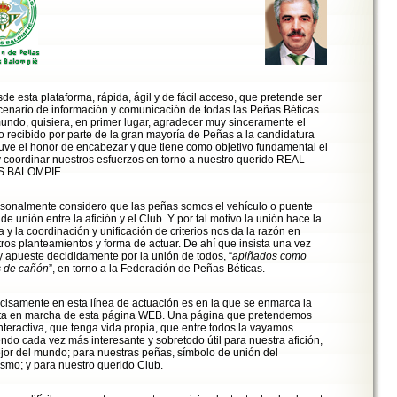
de esta plataforma, rápida, ágil y de fácil acceso, que pretende ser
cenario de información y comunicación de todas las Peñas Béticas
undo, quisiera, en primer lugar, agradecer muy sinceramente el
 recibido por parte de la gran mayoría de Peñas a la candidatura
uve el honor de encabezar y que tiene como objetivo fundamental el
y coordinar nuestros esfuerzos en torno a nuestro querido REAL
S BALOMPIE.
sonalmente considero que las peñas somos el vehículo o puente
 de unión entre la afición y el Club. Y por tal motivo la unión hace la
a y la coordinación y unificación de criterios nos da la razón en
ros planteamientos y forma de actuar. De ahí que insista una vez
 apueste decididamente por la unión de todos, “
apiñados como
s de cañón
”, en torno a la Federación de Peñas Béticas.
cisamente en esta línea de actuación es en la que se enmarca la
ta en marcha de esta página WEB. Una página que pretendemos
nteractiva, que tenga vida propia, que entre todos la vayamos
ndo cada vez más interesante y sobretodo útil para nuestra afición,
jor del mundo; para nuestras peñas, símbolo de unión del
ismo; y para nuestro querido Club.