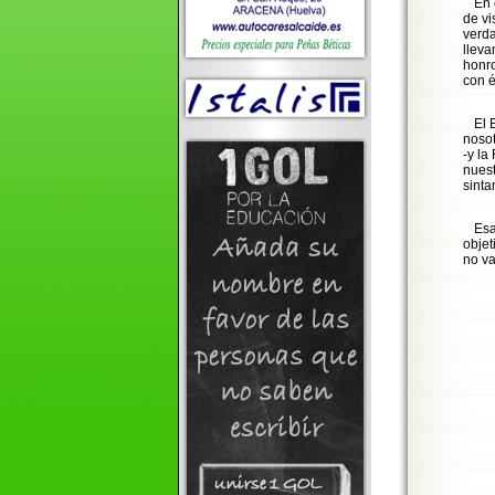
En 
de vi
verd
lleva
honro
con é
El 
nosot
-y la
nuest
sint
Esa
objet
no va
Est
Un 