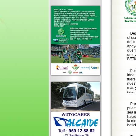
Des
el es
del m
apoyo
que t
unir 
BETI
Per
ideal
fuerz
nuest
más y
bala
Pre
pues
sea i
hacie
la me
betic