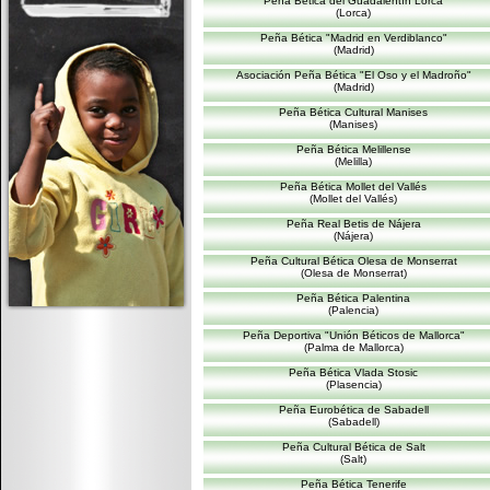
Peña Bética del Guadalentín Lorca
(Lorca)
Peña Bética "Madrid en Verdiblanco"
(Madrid)
Asociación Peña Bética "El Oso y el Madroño"
(Madrid)
Peña Bética Cultural Manises
(Manises)
Peña Bética Melillense
(Melilla)
Peña Bética Mollet del Vallés
(Mollet del Vallés)
Peña Real Betis de Nájera
(Nájera)
Peña Cultural Bética Olesa de Monserrat
(Olesa de Monserrat)
Peña Bética Palentina
(Palencia)
Peña Deportiva "Unión Béticos de Mallorca"
(Palma de Mallorca)
Peña Bética Vlada Stosic
(Plasencia)
Peña Eurobética de Sabadell
(Sabadell)
Peña Cultural Bética de Salt
(Salt)
Peña Bética Tenerife