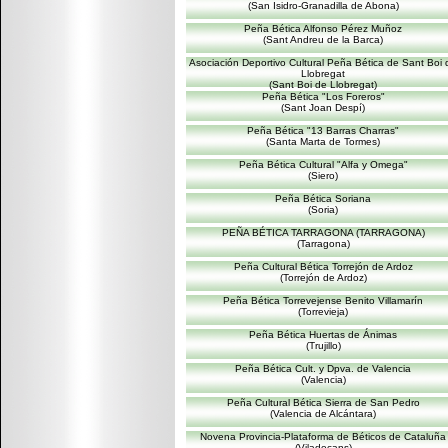
(San Isidro-Granadilla de Abona)
Peña Bética Alfonso Pérez Muñoz
(Sant Andreu de la Barca)
Asociación Deportivo Cultural Peña Bética de Sant Boi 
Llobregat
(Sant Boi de Llobregat)
Peña Bética "Los Foreros"
(Sant Joan Despí)
Peña Bética "13 Barras Charras"
(Santa Marta de Tormes)
Peña Bética Cultural "Alfa y Omega"
(Siero)
Peña Bética Soriana
(Soria)
PEÑA BÉTICA TARRAGONA (TARRAGONA)
(Tarragona)
Peña Cultural Bética Torrejón de Ardoz
(Torrejón de Ardoz)
Peña Bética Torrevejense Benito Villamarín
(Torrevieja)
Peña Bética Huertas de Ánimas
(Trujillo)
Peña Bética Cult. y Dpva. de Valencia
(Valencia)
Peña Cultural Bética Sierra de San Pedro
(Valencia de Alcántara)
Novena Provincia-Plataforma de Béticos de Cataluña
(Viladecans)