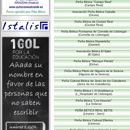
Peña Bética "Campo Real"
(Campo Real)
Asociación Peña Bética Caballa
(Ceuta)
Peña Bética de Ciudad Real
(Ciudad Real)
Peña Bética Fontsanta de Cornella de Llobregat
(Cornella de Llobregat)
Peña Bética Daimieleña
(Daimiel)
Asociación Bética El Ejido
(El Ejido)
Peña Bética "Manque Pierda"
(Elche)
Peña Bética Piloto de Higuera de la Serena
(Higuera de la Serena)
Peña Cultural Bética de Jerez de los Caballeros
(Jerez de los Caballeros)
Peña Bética L H Verdiblanca
(L_Hospitalet de Llobregat)
Peña Bética "Los Asauras"
(La Solana)
PEÑA BÉTICA REAL BETIS
(Linares - Jaen)
Peña Bética Cultural Ellerina
(Llerena)