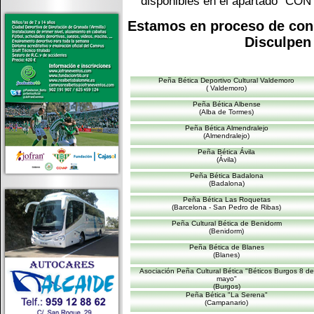
disponibles en el apartado "CO
Estamos en proceso de cons
Disculpen 
Peña Bética Deportivo Cultural Valdemoro
( Valdemoro)
Peña Bética Albense
(Alba de Tormes)
Peña Bética Almendralejo
(Almendralejo)
Peña Bética Ávila
(Ávila)
Peña Bética Badalona
(Badalona)
Peña Bética Las Roquetas
(Barcelona - San Pedro de Ribas)
Peña Cultural Bética de Benidorm
(Benidorm)
Peña Bética de Blanes
(Blanes)
Asociación Peña Cultural Bética "Béticos Burgos 8 de
mayo"
(Burgos)
Peña Bética "La Serena"
(Campanario)